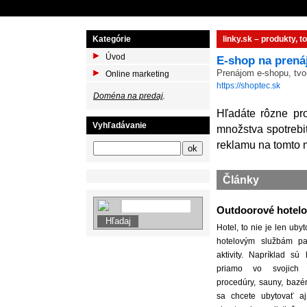
Kategórie
linky.sk – produkty, 
Úvod
E-shop na prená
Prenájom e-shopu, tvo
Online marketing
https://shoptec.sk
Doména na predaj
.
Hľadáte rôzne pro
Vyhľadávanie
množstva spotrebit
reklamu na tomto m
Články
Outdoorové hotelo
Hotel, to nie je len uby
hotelovým službám pat
aktivity. Napríklad sú
priamo vo svojich p
procedúry, sauny, baz
sa chcete ubytovať a