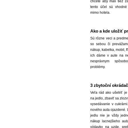
chcete aby mali tiež 
tento účel sú vhodné 
mimo hotela.
Ako a kde uložiť p
Sú rôzne veci a predme
so sebou či prevážam
nákup, kabelka, mobil, 
ich dáme v aute na n
nesprávnym spôsob
problémy.
3 zbytoční okrádač
Veľa rád ako ušetriť j
na jedlo, zbaviť sa zloz
vysedávanie v cukrárni
nového auta ojazdené.
jedlu nie je vždy jed
nákup lacnejšieho au
výdavky na uzde, pre