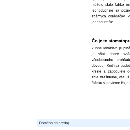
môžete stále ľahko mi
jednoduchšie sa pozr
známych okrádačov, kt
jednoduchšie.
Čo je to stomatopr
Zubné lekárstvo je pln
je však dobré ovl
všeobecného prehľad
dôvodu. Keď raz budet
kresle a započujete o
znie strašidelne, vás u
článku si povieme čo je 
Doména na predaj